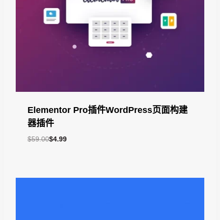
Elementor Pro插件WordPress页面构建
器插件
原
当
$
59.00
$
4.99
价
前
为：
价
$59.00。
格
为：
$4.99。