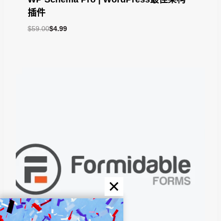
插件
原
当
$
59.00
$
4.99
价
前
为：
价
$59.00。
格
为：
$4.99。