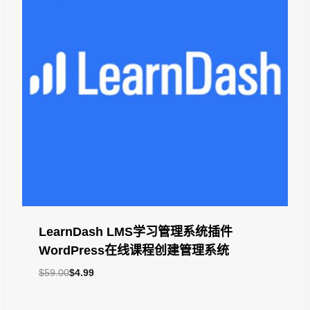
LearnDash LMS学习管理系统插件
WordPress在线课程创建管理系统
原
当
$
59.00
$
4.99
价
前
为：
价