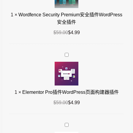
全
1
×
Wordfence Security Premium安全插件WordPress
插
安全插件
件
WordPress
原
当
$
59.00
$
4.99
安
价
前
全
为：
价
插
$59.00。
格
Elementor
件
为：
Pro
$4.99。
插
件
WordPress
1
×
Elementor Pro插件WordPress页面构建器插件
页
面
原
当
$
59.00
$
4.99
构
价
前
建
为：
价
器
$59.00。
格
Yoast
插
为：
SEO