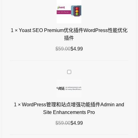
件
$4.99。
Premium
优
化
1
×
Yoast SEO Premium优化插件WordPress性能优化
插
插件
件
WordPress
原
当
$
59.00
$
4.99
性
价
前
能
为：
价
优
$59.00。
格
WordPress
化
为：
管
插
$4.99。
理
件
和
站
1
×
WordPress管理和站点增强功能插件Admin and
点
Site Enhancements Pro
增
原
当
$
59.00
$
4.99
强
价
前
功