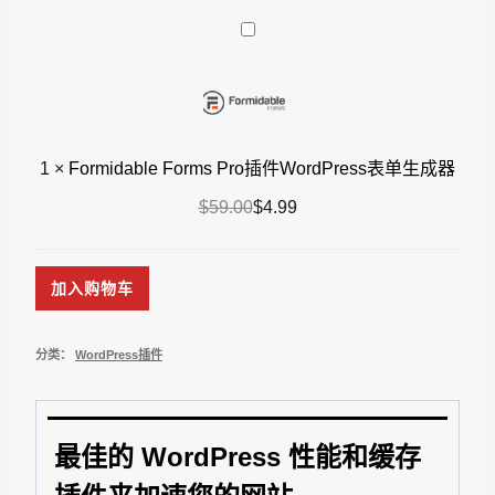
为：
价
能
$59.00。
格
Formidable
插
为：
Forms
件
$4.99。
Pro
Admin
插
and
件
Site
1
×
Formidable Forms Pro插件WordPress表单生成器
WordPress
Enhancements
表
Pro
原
当
$
59.00
$
4.99
单
价
前
生
为：
价
FlyingPress
成
加入购物车
$59.00。
格
插
器
为：
件
$4.99。
分类：
WordPress插件
轻
量
级
WordPress
最佳的 WordPress 性能和缓存
速