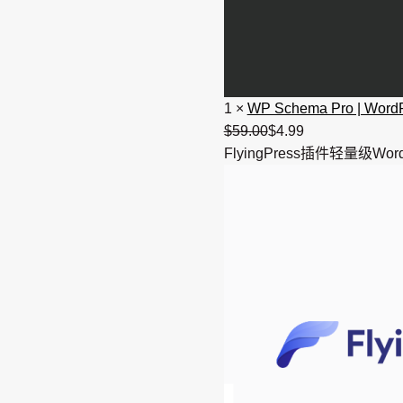
1
×
WP Schema Pro | W
$
59.00
原
$
4.99
当
FlyingPress插件轻量级Wo
价
前
为：
价
$59.00。
格
为：
$4.99。