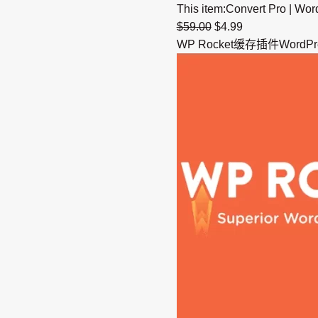
This item:
Convert Pro 
$
59.00
$
4.99
WP Rocket缓存插件Word