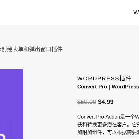
W
dPress创建表单和弹出窗口插件
WORDPRESS插件
Convert Pro | Wor
$
59.00
原
$
4.99
当
价
前
Convert-Pro-Addo
为：
价
获和转换更多潜在客户。它是C
$59.00。
格
加附加组件，可以根据需要