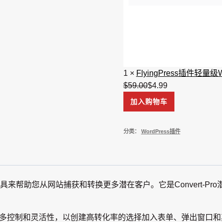
1
×
FlyingPress插件轻量
$
59.00
原
$
4.99
当
Convert
价
前
加入购物车
Pro
为：
价
|
$59.00。
格
分类：
WordPress插件
WordPress
为：
创
$4.99。
建
表
高级功能和工具来帮助您从网站捕获和转换更多潜在客户。它是Conver
单
和
弹
您提供更多控制和灵活性，以创建高转化率的选择加入表单、弹出窗
出