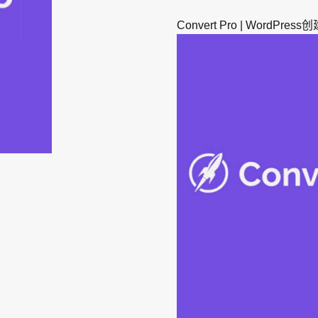
为：
Convert Pro | WordP
$4.99。