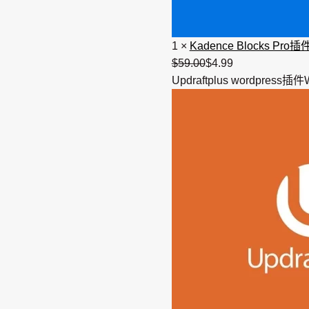
1
×
Kadence Blocks Pro插
$
59.00
原
$
4.99
当
Updraftplus wordpres
价
前
为：
价
$59.00。
格
为：
$4.99。