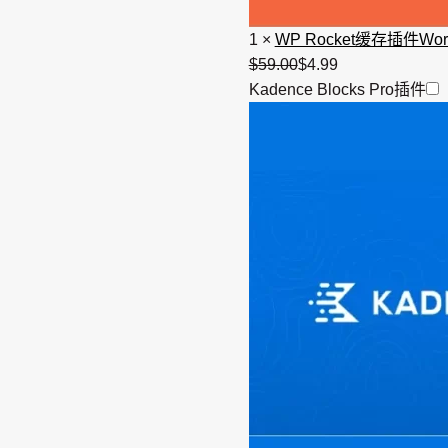
1
×
WP Rocket缓存插件W
$
59.00
原
$
4.99
当
Kadence Blocks Pro插件
价
前
为：
价
$59.00。
格
为：
$4.99。