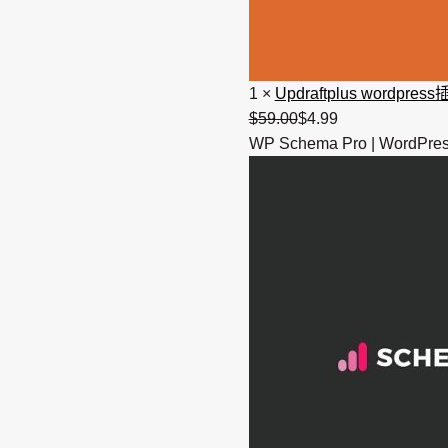
1
×
Updraftplus wordp
$
59.00
原
$
4.99
当
WP Schema Pro | Word
价
前
为：
价
$59.00。
格
为：
$4.99。