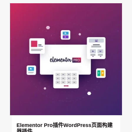
5
：
9
$
.
4
0
.
0
9
。
9
。
Elementor Pro插件WordPress页面构建
器插件