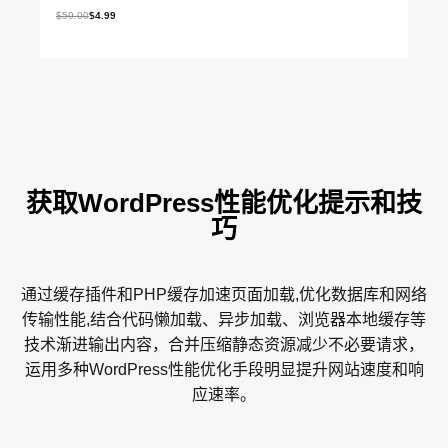
原
当
$
59.00
$
4.99
价
前
为
价
：
格
$
为
5
：
9
$
.
4
0
.
0
9
。
9
。
获取WordPress性能优化提示和技
巧
通过缓存插件和PHP缓存加速页面加载,优化数据库和网络
传输性能,结合代码懒加载、异步加载、浏览器本地缓存等
技术渐进输出内容，合并压缩静态资源减少不必要请求，
运用多种WordPress性能优化手段明显提升网站速度和响
应速率。