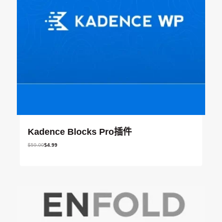
Kadence Blocks Pro插件
原
当
$
59.00
$
4.99
价
前
为
价
：
格
$
为
5
：
9
$
.
4
0
.
0
9