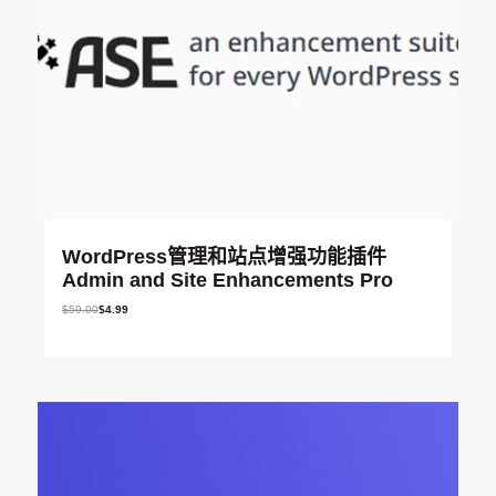
WordPress管理和站点增强功能插件
Admin and Site Enhancements Pro
原
当
$
59.00
$
4.99
价
前
为
价
：
格
$
为
5
：
9
$
.
4
0
.
0
9
。
9