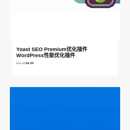
Yoast SEO Premium优化插件
WordPress性能优化插件
原
当
$
59.00
$
4.99
价
前
为
价
：
格
$
为
5
：
9
$
.
4
0
.
0
9
。
9
。