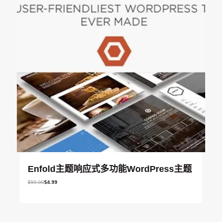
。
9
。
Enfold主题响应式多功能WordPress主题
原
当
$
59.00
$
4.99
价
前
为
价
：
格
$
为
5
：