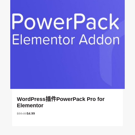
。
WordPress插件PowerPack Pro for
Elementor
原
当
$
59.00
$
4.99
价
前
为
价
：
格
$
为