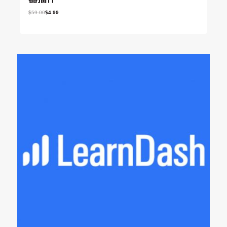
原
当
$
59.00
$
4.99
价
前
为
价
：
格
$
为
5
：
9
$
.
4
0
.
0
9
。
9
。