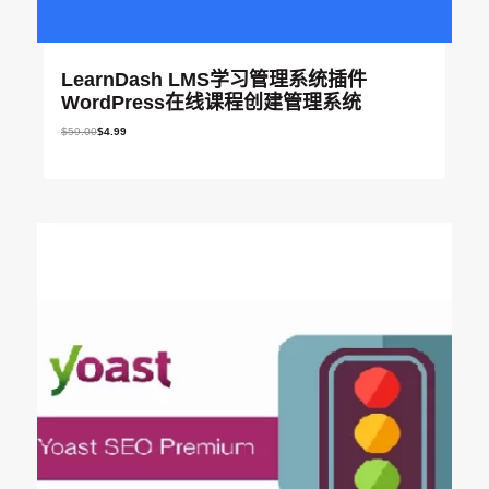
LearnDash LMS学习管理系统插件
WordPress在线课程创建管理系统
原
当
$
59.00
$
4.99
价
前
为
价
：
格
$
为
5
：
9
$
.
4
0
.
0
9
。
9
。