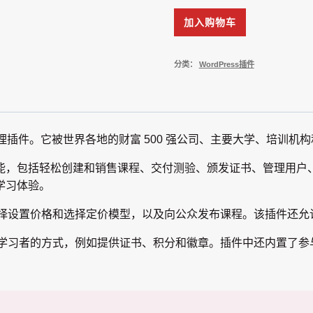
化
入
创
|
插
LearnDash
插
加入购物车
门
建
WordPress
件
LMS
件
模
管
创
Admin
学
WordPress
板
理
建
and
分类：
WordPress插件
习
性
系
表
Site
管
能
统
单
Enhancements
理
优
和
Pro
系
化
弹
统
程创建和管理插件。它被世界各地的财富 500 强公司、主要大学、培
插
出
插
件
包括轻松创建和销售课程、交付测验、颁发证书、管理用户、下载
窗
件
学习体验。
口
WordPress
插
在
可以选择设置价格和选择定价模型，以及向公众发布课程。该插件
件
线
奖励学习者的方式​​，例如提供证书、积分和徽章。插件中还内置了
课
程
创
建