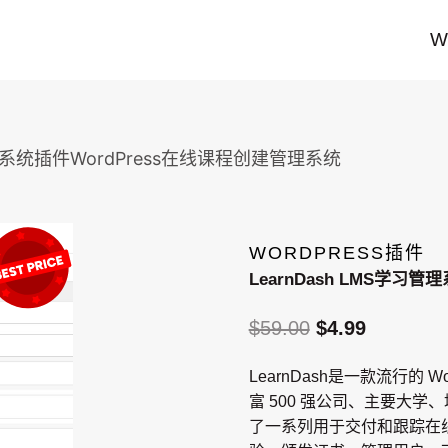
W
管理系统插件WordPress在线课程创建管理系统
WORDPRESS插件
LearnDash LMS学习
原
当
$
59.00
$
4.99
价
前
LearnDash是一款流行的
为：
价
富 500 强公司、主要大
$59.00。
格
了一系列用于交付和跟踪在