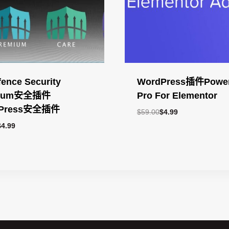
ence Security
WordPress插件Powe
mium安全插件
Pro For Elementor
dPress安全插件
原
当
$
59.00
$
4.99
价
前
原
当
$
4.99
为：
价
价
前
$59.00。
格
为：
价
为：
$59.00。
格
$4.99。
为：
$4.99。