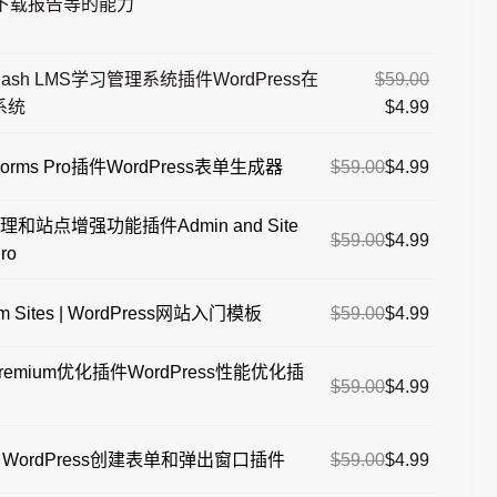
下载报告等的能力
nDash LMS学习管理系统插件WordPress在
$
59.00
系统
$
4.99
原
当
e Forms Pro插件WordPress表单生成器
$
59.00
$
4.99
价
前
为：
价
s管理和站点增强功能插件Admin and Site
原
当
$
59.00
$
4.99
$59.00。
格
ro
价
前
为：
为：
价
$4.99。
原
当
ium Sites | WordPress网站入门模板
$
59.00
$
4.99
$59.00。
格
价
前
为：
为：
价
 Premium优化插件WordPress性能优化插
$4.99。
原
当
$
59.00
$
4.99
$59.00。
格
价
前
为：
为：
价
$4.99。
原
当
ro | WordPress创建表单和弹出窗口插件
$
59.00
$
4.99
$59.00。
格
价
前
为：