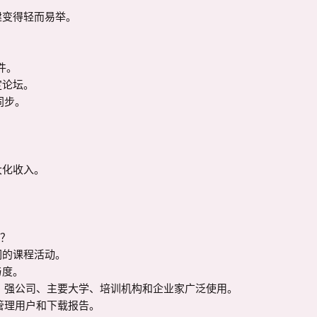
管
理
变得轻而易举。



系
统
。

数
论坛。

量
步。

化收入。

？

的课程活动。

度。

 强公司、主要大学、培训机构和企业家广泛使用。

理用户和下载报告。
