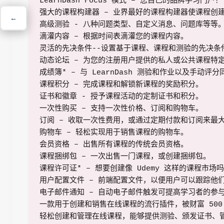
LearnDash Focus 模式 – 您自己的品牌学习门户！

强大的课程构建器 – 业界最好的课程构建器使课程创建
←
←
高级测验 - 八种问题类型、自定义消息、问题库等等。
滴灌内容 – 根据时间表滴灌您的课程内容。

灵活的先决条件--设置基于课程、课程和测验的先决条件
动态论坛 – 为您的注册用户提供的私人或公共课程特定
成绩簿* – 与 LearnDash 测验和作业以及手动评分同
课程积分 – 完成课程和解锁新课程的奖励积分。

证书和徽章 - 授予课程活动的定制证书和积分。

一次性购买 – 支持一次性价格、订阅和购物车。

订阅 – 收取一次性费用，或通过定期付款和订阅来最大
购物车 – 轻松实现用于销售课程的购物车。

会员资格 – 出售所有课程的传统会员资格。

课程捆绑包 – 一次出售一门课程，或创建捆绑包。

课程许可证* – 想要创建像 Udemy 这样的课程市场吗
用户配置文件 – 前端配置文件，以便用户可以跟踪他们
电子邮件通知 – 自动电子邮件触发可提高学习者的参与
一款用于创建和销售在线课程的流行插件，被财富 500
轻松创建和管理在线课程，能够提供测验、颁发证书、管