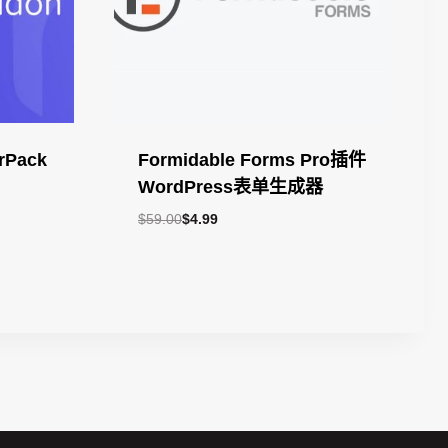
rPack
Formidable Forms Pro插件
WordPress表单生成器
原
当
$
59.00
$
4.99
价
前
为：
价
$59.00。
格
为：
$4.99。