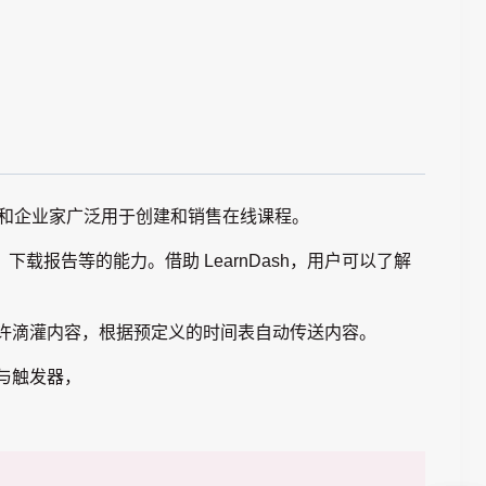
为：
价
$4.99。
$59.00。
格
为：
$4.99。
训机构和企业家广泛用于创建和销售在线课程。
报告等的能力。借助 LearnDash，用户可以了解
还允许滴灌内容，根据预定义的时间表自动传送内容。
参与触发器，