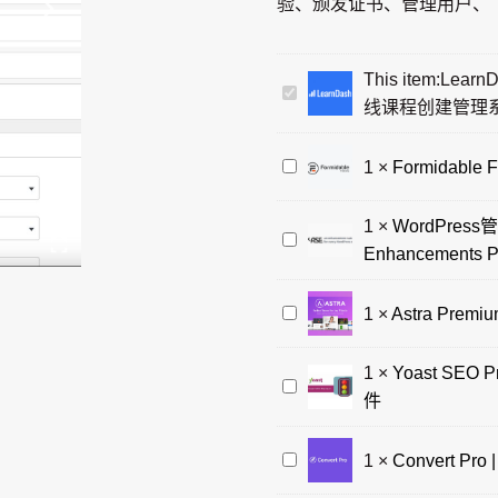
验、颁发证书、管理用户、
为：
$4.99。
This item:
Lear
LearnDash
线课程创建管理
LMS
学
Formidable
1
×
Formidabl
习
Forms
管
Pro
1
×
WordPres
理
WordPress
插
Enhancements P
系
管
件
统
理
WordPress
Astra
1
×
Astra Prem
插
和
表
Premium
件
站
单
Sites
WordPress
1
×
Yoast SEO
点
Yoast
生
|
在
件
增
SEO
成
WordPress
线
强
Premium
器
网
课
Convert
1
×
Convert P
功
优
站
程
Pro
能