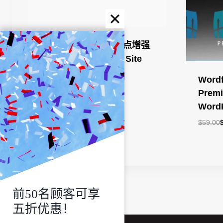
WordPress管理和站点增强
功能插件Admin And Site
Enhancements Pro
Wordf
原
当
$
59.00
$
4.99
Pre
价
前
Wor
为：
价
$59.00。
格
$
59.00
为：
$4.99。
前50名顾客可享
五折优惠！